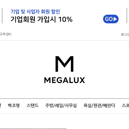
고객센터
로그
팬
벽조명
스탠드
주방/레일/사무실
욕실/현관/베란다
스