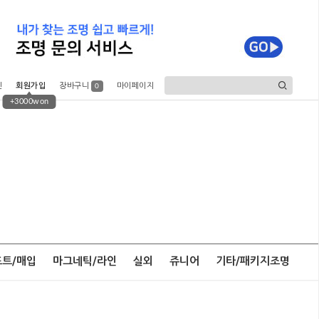
인
회원가입
장바구니
마이페이지
0
+3000won
포트/매입
마그네틱/라인
실외
쥬니어
기타/패키지조명