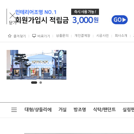
상품문의
개인결제창
시공사진
회사소개
즐겨찾기
바로가기
대형/샹들리에
거실
방조명
식탁/팬던트
실링