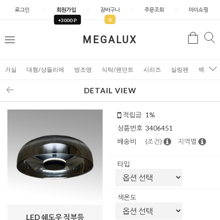
로그인
회원가입
장바구니
주문조회
마이쇼핑
0
+3000 P
검
MEGALUX
검
메
색
색
뉴
거실
대형/샹들리에
방조명
식탁/팬던트
시리즈
실링팬
벽조명
DETAIL VIEW
적립금
1%
상품번호
3406451
배송비
(조건)
지역별
타입
색온도
LED 쉐도우 직부등