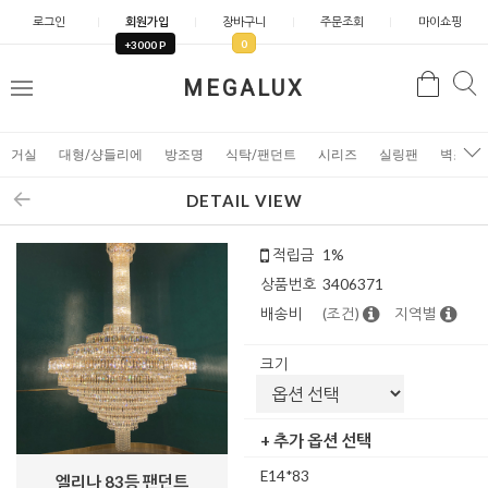
로그인
회원가입
장바구니
주문조회
마이쇼핑
0
+3000 P
검
MEGALUX
검
메
색
색
뉴
거실
대형/샹들리에
방조명
식탁/팬던트
시리즈
실링팬
벽조명
DETAIL VIEW
적립금
1%
상품번호
3406371
배송비
(조건)
지역별
크기
+ 추가 옵션 선택
E14*83
엘리나 83등 팬던트