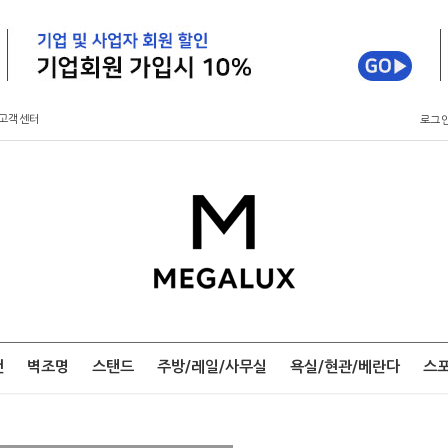
고객센터
로그
팬
벽조명
스탠드
주방/레일/사무실
욕실/현관/베란다
스