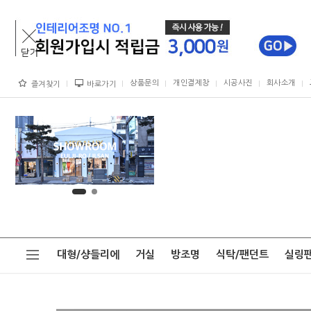
상품문의
개인결제창
시공사진
회사소개
즐겨찾기
바로가기
대형/샹들리에
거실
방조명
식탁/팬던트
실링