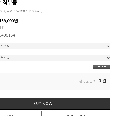
우 직부등
00K) 사이즈 W230 * H100(mm)
158,000원
1%
3406154
0
원
총 상품 금액
BUY NOW