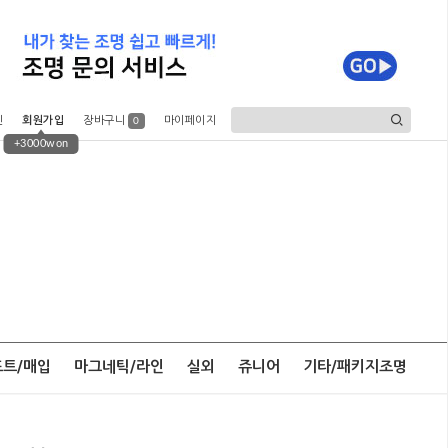
인
회원가입
장바구니
마이페이지
0
+3000won
포트/매입
마그네틱/라인
실외
쥬니어
기타/패키지조명