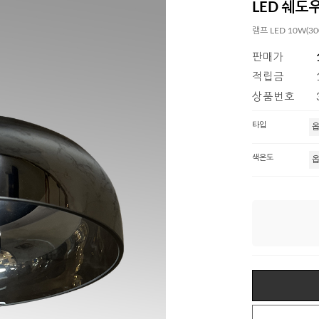
LED 쉐도
램프 LED 10W(30
판매가
적립금
상품번호
타입
색온도