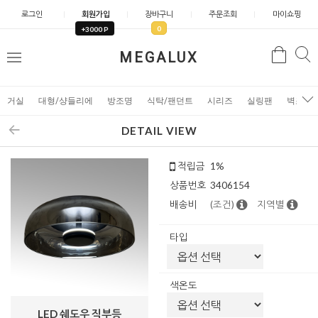
로그인
회원가입
장바구니
주문조회
마이쇼핑
0
+3000 P
검
MEGALUX
검
메
색
색
뉴
거실
대형/샹들리에
방조명
식탁/팬던트
시리즈
실링팬
벽조명
DETAIL VIEW
적립금
1%
상품번호
3406154
배송비
(조건)
지역별
타입
색온도
LED 쉐도우 직부등