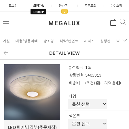
로그인
회원가입
장바구니
주문조회
마이쇼핑
0
+3000 P
검
MEGALUX
검
메
색
색
뉴
거실
대형/샹들리에
방조명
식탁/팬던트
시리즈
실링팬
벽조명
DETAIL VIEW
적립금
1%
상품번호
3405813
배송비
(조건)
지역별
타입
색온도
LED 비기닝 직부(주문제작)