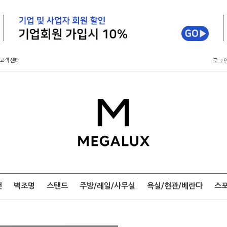
고객센터
로그
팬
벽조명
스탠드
주방/레일/사무실
욕실/현관/베란다
스