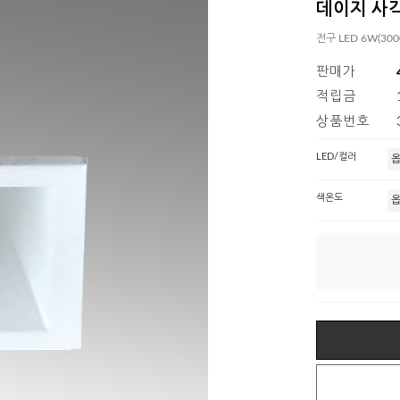
데이지 사각 
전구 LED 6W(300
판매가
적립금
상품번호
LED/컬러
색온도