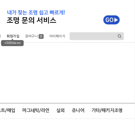
인
회원가입
장바구니
마이페이지
0
+3000won
포트/매입
마그네틱/라인
실외
쥬니어
기타/패키지조명