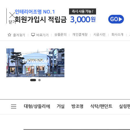
상품문의
개인결제창
시공사진
회사소개
즐겨찾기
바로가기
대형/샹들리에
거실
방조명
식탁/팬던트
실링