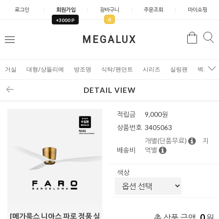
로그인
회원가입
장바구니
주문조회
마이쇼핑
0
+3000 P
검
MEGALUX
검
메
색
색
뉴
거실
대형/샹들리에
방조명
식탁/팬던트
시리즈
실링팬
벽조명
DETAIL VIEW
적립금
9,000원
상품번호
3405063
개별(단품무료)
지
배송비
역별
색상
[메가룩스 니아스 파로 정품 실
0
총 상품 금액
원