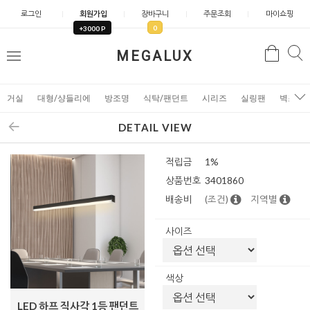
로그인
회원가입
장바구니
주문조회
마이쇼핑
0
+3000 P
검
MEGALUX
검
메
색
색
뉴
거실
대형/샹들리에
방조명
식탁/팬던트
시리즈
실링팬
벽조명
DETAIL VIEW
적립금
1%
상품번호
3401860
배송비
(조건)
지역별
사이즈
색상
LED 하프 직사각 1등 팬던트