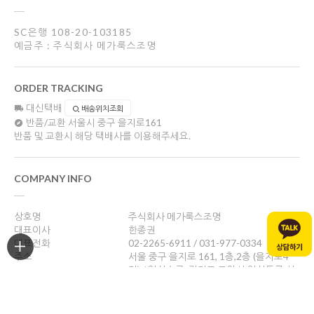
SC은행 108-20-103185
예금주 : 주식회사 메가룩스조명
ORDER TRACKING
대신택배
배송위치조회
반품/교환
서울시 중구 을지로161
반품 및 교환시 해당 택배사를 이용해주세요.
COMPANY INFO
상호명
주식회사 메가룩스조명
대표이사
한종권
대표전화
02-2265-6911 / 031-977-0334
주소
서울 중구 을지로 161, 1층,2층 (을지로4
가) / 일산쇼룸: 경기도 고양시 일산동구 성
현로47, 나동(성석동)
사업자등록번호
469-88-01526
통신판매업신고
제 2024-서울중구-1784호