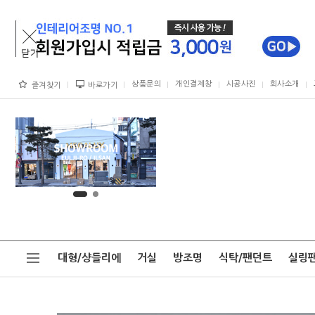
상품문의
개인결제창
시공사진
회사소개
즐겨찾기
바로가기
대형/샹들리에
거실
방조명
식탁/팬던트
실링