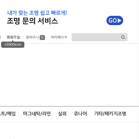
인
회원가입
장바구니
마이페이지
0
+3000won
포트/매입
마그네틱/라인
실외
쥬니어
기타/패키지조명