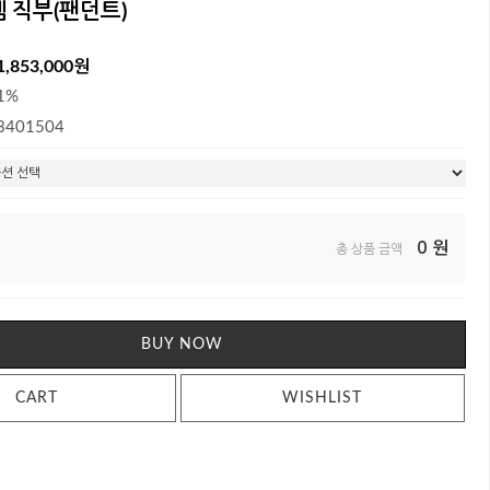
 직부(팬던트)
1,853,000원
1%
3401504
0
원
총 상품 금액
BUY NOW
CART
WISHLIST