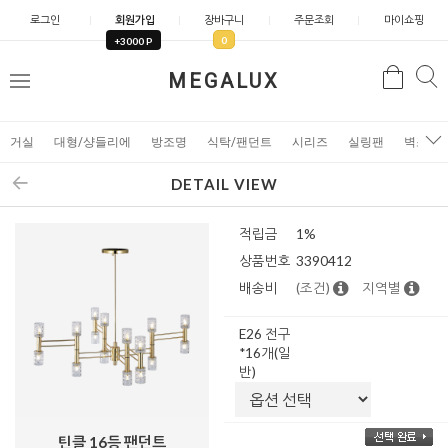
로그인
회원가입
장바구니
주문조회
마이쇼핑
0
+3000 P
검
MEGALUX
검
메
색
색
뉴
거실
대형/샹들리에
방조명
식탁/팬던트
시리즈
실링팬
벽조명
DETAIL VIEW
적립금
1%
상품번호
3390412
배송비
(조건)
지역별
E26 전구
*16개(일
반)
틴클 16등 팬던트