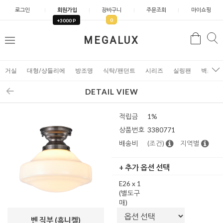
로그인
회원가입
장바구니
주문조회
마이쇼핑
0
+3000 P
검
MEGALUX
검
메
색
색
뉴
거실
대형/샹들리에
방조명
식탁/팬던트
시리즈
실링팬
벽조명
DETAIL VIEW
적립금
1%
상품번호
3380771
배송비
(조건)
지역별
+ 추가 옵션 선택
E26 x 1
(별도구
매)
벤 직부 (흑니켈)