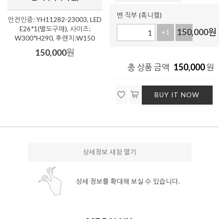
벤 직부 (흑니켈)
안전인증: YH11282-23003, LED
E26*1(별도구매), 사이즈:
150,000
원
+1
-1
W300*H290, 후렌치:W150
150,000
원
150,000
총 상품 금액
원
BUY IT NOW
상세정보 새창 열기
상세 정보를 확대해 보실 수 있습니다.