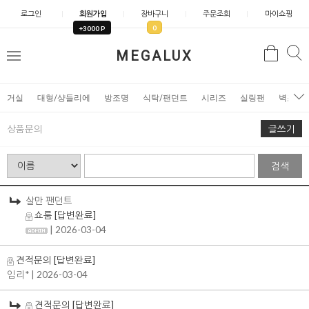
로그인
회원가입
장바구니
주문조회
마이쇼핑
0
+3000 P
검
MEGALUX
검
메
색
색
뉴
거실
대형/샹들리에
방조명
식탁/팬던트
시리즈
실링팬
벽조명
상품문의
글쓰기
검색
살만 팬던트
쇼룸
[답변완료]
| 2026-03-04
견적문의
[답변완료]
임리*
| 2026-03-04
견적문의
[답변완료]