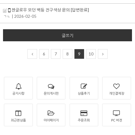
젠글로우 모던 벽등 전구색상 문의
[답변완료]
ㄱㄴ
| 2026-02-05
글쓰기
6
7
8
9
10
공지사항
문의게시판
상품후기
개인결제창
최근본상품
마이페이지
주문조회
PC 버젼