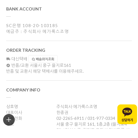
BANK ACCOUNT
SC은행 108-20-103185
예금주 : 주식회사 메가룩스조명
ORDER TRACKING
대신택배
배송위치조회
반품/교환
서울시 중구 을지로161
반품 및 교환시 해당 택배사를 이용해주세요.
COMPANY INFO
상호명
주식회사 메가룩스조명
대표이사
한종권
대표전화
02-2265-6911 / 031-977-0334
주소
서울 중구 을지로 161, 1층,2층 (을지로4
가) / 일산쇼룸: 경기도 고양시 일산동구 성
현로47, 나동(성석동)