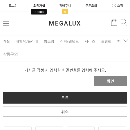
로그인
회원가입
장바구니
주문조회
마이쇼핑
0
+3000 P
검
MEGALUX
검
메
색
색
뉴
거실
대형/샹들리에
방조명
식탁/팬던트
시리즈
실링팬
벽조명
상품문의
게시글 작성 시 입력한 비밀번호를 입력해 주세요.
확인
목록
취소